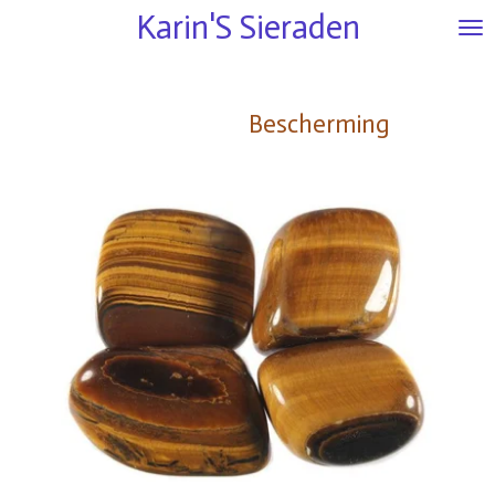
Karin'S
Sieraden
Ga
direct
naar
de
Bescherming
hoofdinhoud