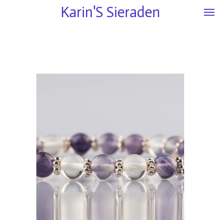
Karin'S
Sieraden
Ga
direct
naar
de
hoofdinhoud