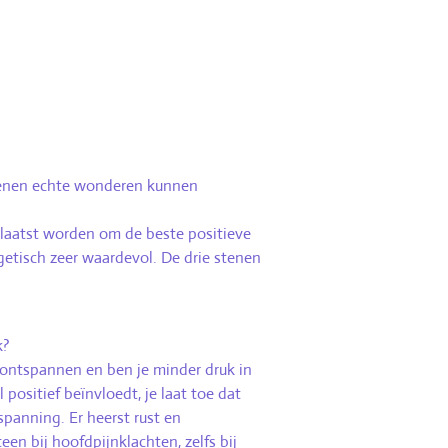
tenen echte wonderen kunnen
plaatst worden om de beste positieve
getisch zeer waardevol. De drie stenen
k?
 ontspannen en ben je minder druk in
ositief beïnvloedt, je laat toe dat
spanning. Er heerst rust en
een bij hoofdpijnklachten,
zelfs bij