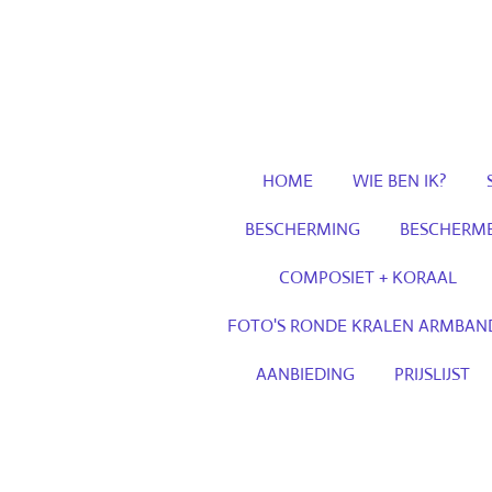
Ga
direct
naar
de
hoofdinhoud
HOME
WIE BEN IK?
BESCHERMING
BESCHERME
COMPOSIET + KORAAL
FOTO'S RONDE KRALEN ARMBAN
AANBIEDING
PRIJSLIJST