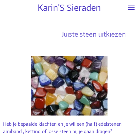
Karin'S
Sieraden
Ga
direct
naar
de
Juiste steen uitkiezen
hoofdinhoud
Heb je bepaalde klachten en je wil een (half) edelstenen
armband , ketting of losse steen bij je gaan dragen?